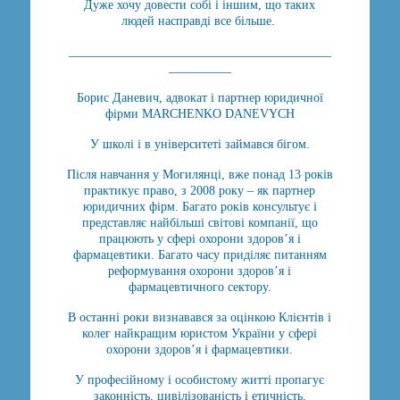
Дуже хочу довести собі і іншим, що таких
людей насправді все більше.
__________________________________________
__________
Борис Даневич, адвокат і партнер юридичної
фірми MARCHENKO DANEVYCH
У школі і в університеті займався бігом.
Після навчання у Могилянці, вже понад 13 років
практикує право, з 2008 року – як партнер
юридичних фірм. Багато років консультує і
представляє найбільші світові компанії, що
працюють у сфері охорони здоров’я і
фармацевтики. Багато часу приділяє питанням
реформування охорони здоров’я і
фармацевтичного сектору.
В останні роки визнавався за оцінкою Клієнтів і
колег найкращим юристом України у сфері
охорони здоров’я і фармацевтики.
У професійному і особистому житті пропагує
законність, цивілізованість і етичність.