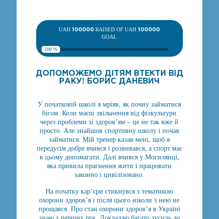
UAH
100000
RAISED OF UAH
100000
GOAL
100 %
ДОПОМОЖЕМО ДІТЯМ ВТЕКТИ ВІД
РАКУ! БОРИС ДАНЕВИЧ
У початковій школі я мріяв, як почну займатися
бігом. Коли маєш звільнення від фізкультури
через проблеми зі здоров’ям – це не так вже й
просто. Але знайшов спортивну школу і почав
займатися. Мій тренер казав мені, щоб я
передусім добре вчився і розвивався, а спорт має
в цьому допомагати. Далі вчився у Могилянці,
яка привила прагнення жити і працювати
законно і цивілізовано.
На початку кар’єри стикнувся з тематикою
охорони здоров’я і після цього ніколи з нею не
прощався. Про стан охорони здоров’я в Україні
знаю з перших рук. Докладаю багато зусиль до