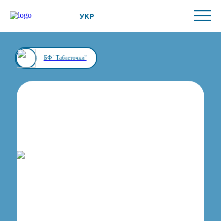
УКР
БФ "Таблеточки"