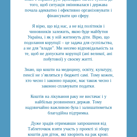
того, щоб ситуація змінювалася і держава
почала адекватно і ефективно організовувати і
фінансувати цю сферу.
Я вірю, що від нас, а не від політиків і
чиновників залежить, якою буде майбутня
Україна, і як у ній житимуть діти. Вірю, що
подолання корупції – це задача для суспільства,
а не для “влади”. Ми несемо відповідальність за
те, щоб не допускати корупції (ані великої, ані
побутової) у своєму житті.
Знаю, що кошти на медицину, освіту, культуру,
пенсії не з’являться у бюджеті самі. Тому кожен,
хто чесно і законно працює, має також чесно і
законно сплачувати податки.
Коштів на лікування раку не вистачає і у
найбільш розвинених держав. Тому
надзвичайно важливою була і залишатиметься
благодійна підтримка.
Дуже зрадів отримавши запрошення від
Таблеточкок взяти участь у проекті зі збору
коштів для діток, які хворіють на рак крові.