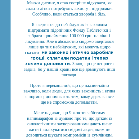
Маючи дитину, я став гостріше відчувати, як
сильно дітки потребують захисту і підтримки.
Особливо, коли стається хвороба і біль.
Я звертаюся до небайдужих із закликом
підтримати підопічних Фонду Таблеточки і
зібрати щонайменше 100 000 грн. на ліки і
лікування. Але я абсолютно свідомо звертаюся
лише до тих небайдужих, які можуть щиро
ми законно і етично заробили
сказати:
гроші, сплатили податки і тепер
хочемо допомогти.
Знаю, що це непроста
задача, бо у нашій країні все ще домінують інші
погляди.
Проте я переконаний, що це надзвичайно
важливо, коли люди, для яких законність і етика
є нормою, допомагають тим, кому держава все
ще не спроможна допомагати.
Мене надихає, що 9 жовтня я бігтиму
напівмарафон із думкою про те, що діткам із
онкологічними захворюваннями дають шанс
жити і вилікуватися свідомі люди, яким не
доводиться шукати компромісів із сумлінням.