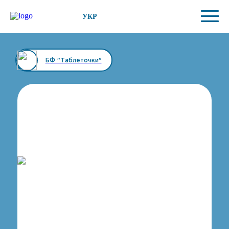
УКР
БФ "Таблеточки"