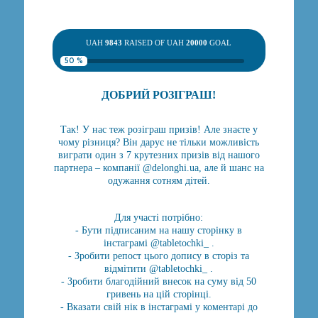
UAH
9843
RAISED OF UAH
20000
GOAL
50 %
ДОБРИЙ РОЗІГРАШ!
Так! У нас теж розіграш призів! Але знаєте у
чому різниця? Він дарує не тільки можливість
виграти один з 7 крутезних призів від нашого
партнера – компанії @delonghi.ua, але й шанс на
одужання сотням дітей.
Для участі потрібно:
- Бути підписаним на нашу сторінку в
інстаграмі @tabletochki_ .
- Зробити репост цього допису в сторіз та
відмітити @tabletochki_ .
- Зробити благодійний внесок на суму від 50
гривень на цій сторінці.
- Вказати свій нік в інстаграмі у коментарі до