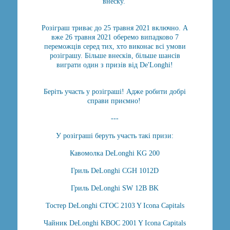
внеску.
Розіграш триває до 25 травня 2021 включно. А
вже 26 травня 2021 оберемо випадково 7
переможців серед тих, хто виконає всі умови
розіграшу. Більше внесків, більше шансів
виграти один з призів від De'Longhi!
Беріть участь у розіграші! Адже робити добрі
справи приємно!
---
У розіграші беруть участь такі призи:
Кавомолка DeLonghi KG 200
Гриль DeLonghi CGH 1012D
Гриль DeLonghi SW 12B BK
Тостер DeLonghi CTOC 2103 Y Icona Capitals
Чайник DeLonghi KBOC 2001 Y Icona Capitals