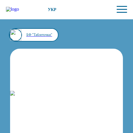
УКР
БФ "Таблеточки"