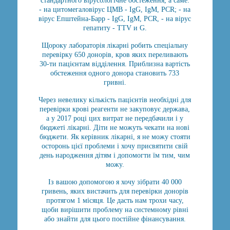
стандартного вірусологічне обстеження, а саме:
- на цитомегаловірус ЦМВ - IgG, IgM, PCR; - на
вірус Епштейна-Барр - IgG, IgM, PCR, - на вірус
гепатиту - TTV и G.
Щороку лабораторія лікарні робить спеціальну
перевірку 650 донорів, кров яких переливають
30-ти пацієнтам відділення. Приблизна вартість
обстеження одного донора становить 733
гривні.
Через невелику кількість пацієнтів необхідні для
перевірки крові реагенти не закуповує держава,
а у 2017 році цих витрат не передбачили і у
бюджеті лікарні. Діти не можуть чекати на нові
бюджети. Як керівник лікарні, я не можу стояти
осторонь цієї проблеми і хочу присвятити свій
день народження дітям і допомогти їм тим, чим
можу.
Із вашою допомогою я хочу зібрати 40 000
гривень, яких вистачить для перевірки донорів
протягом 1 місяця. Це дасть нам трохи часу,
щоби вирішити проблему на системному рівні
або знайти для цього постійне фінансування.