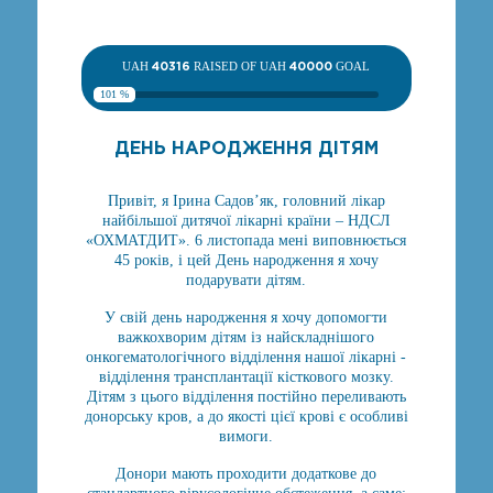
UAH
40316
RAISED OF UAH
40000
GOAL
101 %
ДЕНЬ НАРОДЖЕННЯ ДІТЯМ
Привіт, я Ірина Садов’як, головний лікар
найбільшої дитячої лікарні країни – НДСЛ
«ОХМАТДИТ». 6 листопада мені виповнюється
45 років, і цей День народження я хочу
подарувати дітям.
У свій день народження я хочу допомогти
важкохворим дітям із найскладнішого
онкогематологічного відділення нашої лікарні -
відділення трансплантації кісткового мозку.
Дітям з цього відділення постійно переливають
донорську кров, а до якості цієї крові є особливі
вимоги.
Донори мають проходити додаткове до