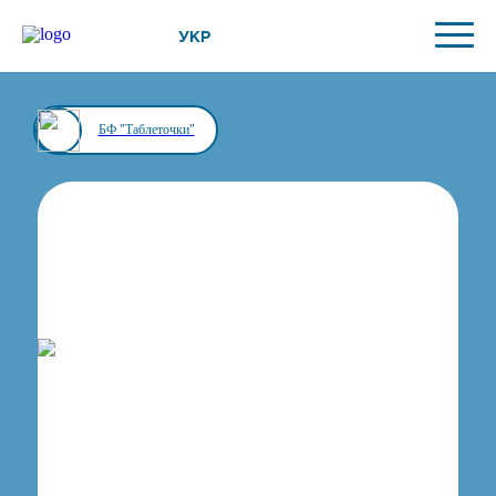
УКР
БФ "Таблеточки"