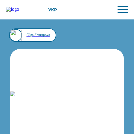
УКР
Olga Shurupova