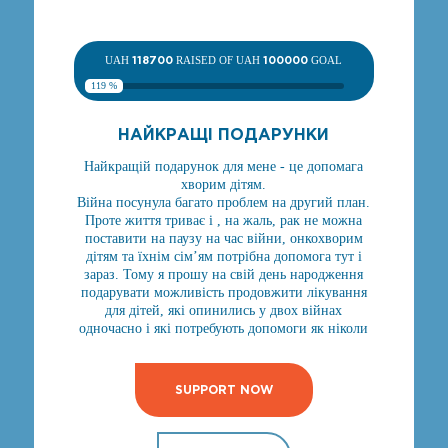
UAH
118700
RAISED OF UAH
100000
GOAL
119 %
НАЙКРАЩІ ПОДАРУНКИ
Найкращій подарунок для мене - це допомага
хворим дітям.
Війна посунула багато проблем на другий план.
Проте життя триває і , на жаль, рак не можна
поставити на паузу на час війни, онкохворим
дітям та їхнім сім’ям потрібна допомога тут і
зараз. Тому я прошу на свій день народження
подарувати можливість продовжити лікування
для дітей, які опинились у двох війнах
одночасно і які потребують допомоги як ніколи
SUPPORT NOW