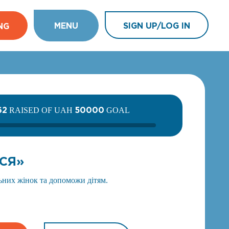
MENU
SIGN UP/LOG IN
NG
62
50000
RAISED OF UAH
GOAL
СЯ»
льних жінок та допоможи дітям.