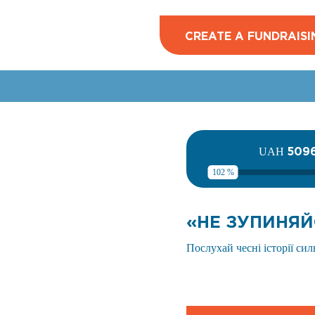
CREATE A FUNDRAISI
509
UAH
102 %
«НЕ ЗУПИНЯЙ
Послухай чесні історії си