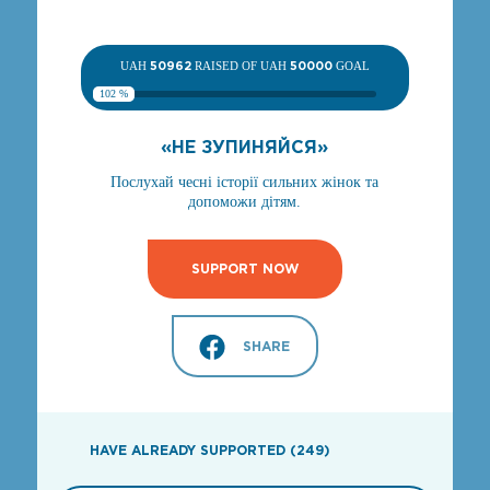
UAH
50962
RAISED OF UAH
50000
GOAL
102 %
«НЕ ЗУПИНЯЙСЯ»
Послухай чесні історії сильних жінок та
допоможи дітям.
SUPPORT NOW
SHARE
HAVE ALREADY SUPPORTED (249)