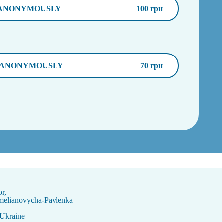
ANONYMOUSLY
100 грн
ANONYMOUSLY
70 грн
or,
melianovycha-Pavlenka
 Ukraine