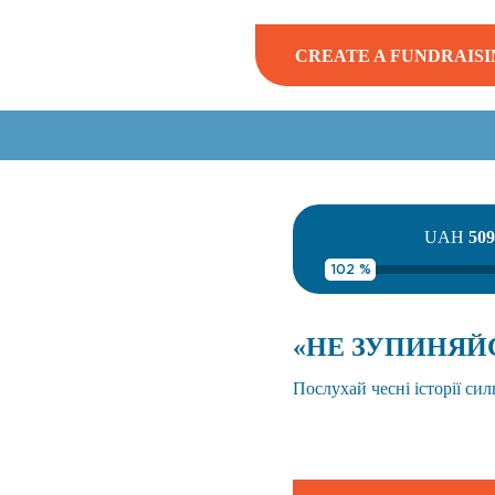
CREATE A FUNDRAISI
UAH
509
102 %
«НЕ ЗУПИНЯЙ
Послухай чесні історії си