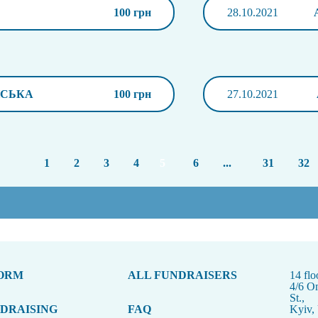
100 грн
28.10.2021
НСЬКА
100 грн
27.10.2021
1
2
3
4
5
6
...
31
32
FORM
ALL FUNDRAISERS
14 flo
4/6 O
St.,
NDRAISING
FAQ
Kyiv,