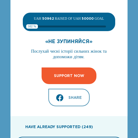
UAH
50962
RAISED OF UAH
50000
GOAL
102 %
«НЕ ЗУПИНЯЙСЯ»
Послухай чесні історії сильних жінок та
допоможи дітям.
SUPPORT NOW
SHARE
HAVE ALREADY SUPPORTED (249)