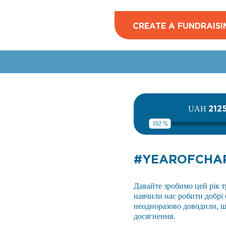
CREATE A FUNDRAISI
212
UAH
102 %
#YEAROFСHA
Давайте зробимо цей рік т
навчили нас робити добрі 
неодноразово доводили, щ
досягнення.