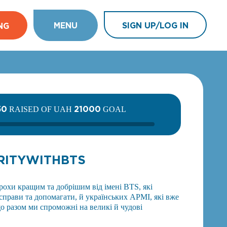
MENU
SIGN UP/LOG IN
NG
50
21000
RAISED OF UAH
GOAL
RITYWITHBTS
рохи кращим та добрішим від імені BTS, які
справи та допомагати, й українських АРМІ, які вже
о разом ми спроможні на великі й чудові