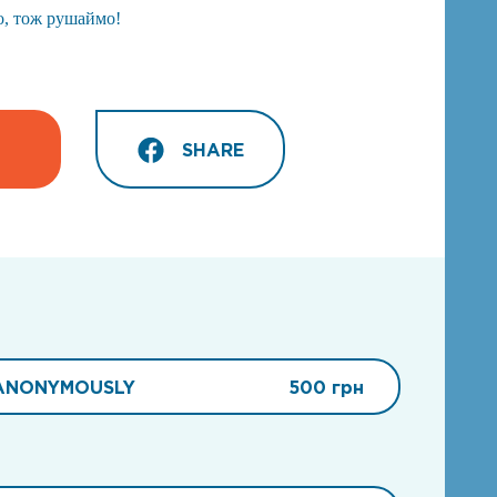
о, тож рушаймо!
SHARE
ANONYMOUSLY
500 грн