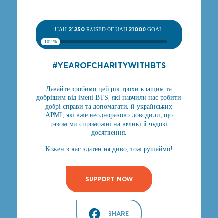
UAH
21250
RAISED OF UAH
21000
GOAL
102 %
#YEAROFСHARITYWITHBTS
Давайте зробимо цей рік трохи кращим та
добрішим від імені BTS, які навчили нас робити
добрі справи та допомагати, й українських
АРМІ, які вже неодноразово доводили, що
разом ми спроможні на великі й чудові
досягнення.
Кожен з нас здатен на диво, тож рушаймо!
SUPPORT NOW
SHARE