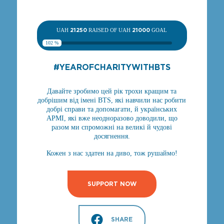
UAH
21250
RAISED OF UAH
21000
GOAL
102 %
#YEAROFСHARITYWITHBTS
Давайте зробимо цей рік трохи кращим та
добрішим від імені BTS, які навчили нас робити
добрі справи та допомагати, й українських
АРМІ, які вже неодноразово доводили, що
разом ми спроможні на великі й чудові
досягнення.
Кожен з нас здатен на диво, тож рушаймо!
SUPPORT NOW
SHARE