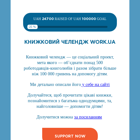
UAH
24700
RAISED OF UAH
100000
GOAL
25 %
КНИЖКОВИЙ ЧЕЛЕНДЖ WORK.UA
Книжковий челендж — це соціальний проект,
мета якого — об’єднати понад 500
роботодавців-книголюбів і разом зібрати більше
ніж 100 000 гривень на допомогу дітям.
Ми детально описали його
у себе на сайті
Долучайтеся, щоб прочитати цікаві книжки,
познайомитися з багатьма однодумцями, та,
найголовніше — допомогти дітям!
Долучитися можна
за посиланням
SUPPORT NOW