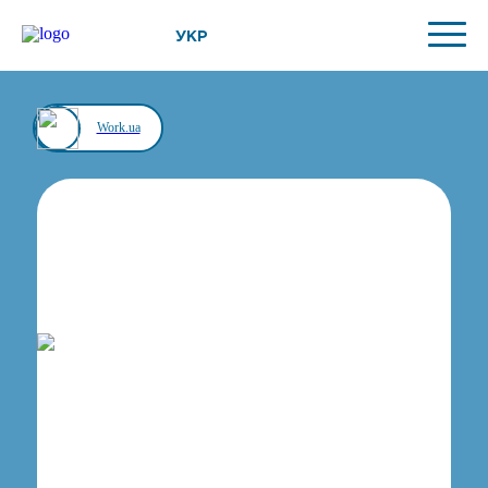
УКР
Work.ua