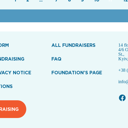
ORM
ALL FUNDRAISERS
14 fl
4/6 
St.,
NDRAISING
FAQ
Kyiv
+38 (
VACY NOTICE
FOUNDATION'S PAGE
info@
TIONS
RAISING