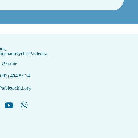
oor,
Omelianovycha-Pavlenka
, Ukraine
067) 464 87 74
tabletochki.org