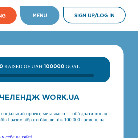
MENU
SIGN UP/LOG IN
NG
0
100000
RAISED OF UAH
GOAL
ЧЕЛЕНДЖ WORK.UA
оціальний проект, мета якого — об’єднати понад
ів і разом зібрати більше ніж 100 000 гривень на
о
у себе на сайті