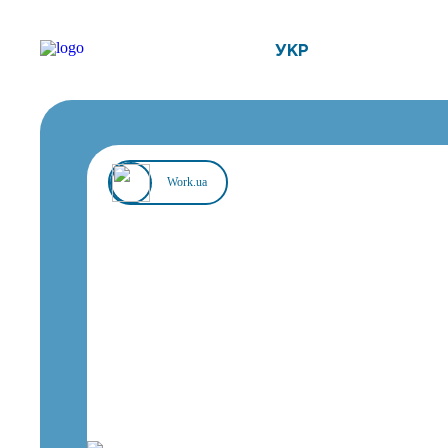
УКР
Work.ua