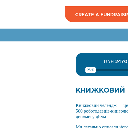
CREATE A FUNDRAISI
2470
UAH
25 %
КНИЖКОВИЙ 
Книжковий челендж — це с
500 роботодавців-книголюб
допомогу дітям.
Ми детально описали йог