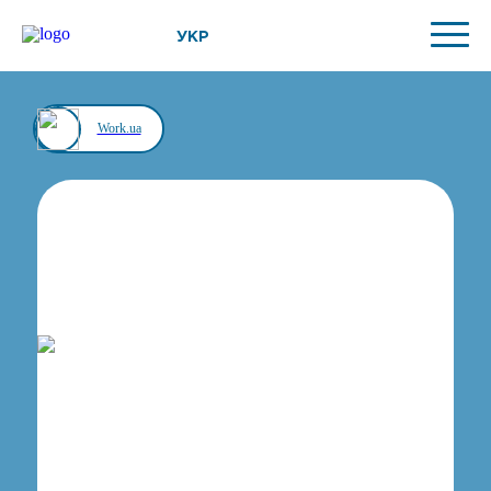
УКР
Work.ua