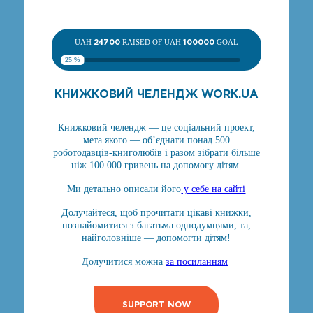
UAH
24700
RAISED OF UAH
100000
GOAL
25 %
КНИЖКОВИЙ ЧЕЛЕНДЖ WORK.UA
Книжковий челендж — це соціальний проект,
мета якого — об’єднати понад 500
роботодавців-книголюбів і разом зібрати більше
ніж 100 000 гривень на допомогу дітям.
Ми детально описали його
у себе на сайті
Долучайтеся, щоб прочитати цікаві книжки,
познайомитися з багатьма однодумцями, та,
найголовніше — допомогти дітям!
Долучитися можна
за посиланням
SUPPORT NOW