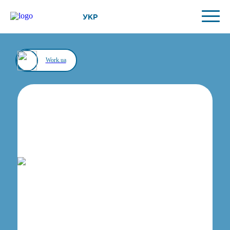
УКР
Work.ua