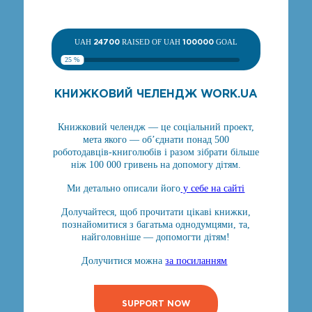
UAH
24700
RAISED OF UAH
100000
GOAL
25 %
КНИЖКОВИЙ ЧЕЛЕНДЖ WORK.UA
Книжковий челендж — це соціальний проект,
мета якого — об’єднати понад 500
роботодавців-книголюбів і разом зібрати більше
ніж 100 000 гривень на допомогу дітям.
Ми детально описали його
у себе на сайті
Долучайтеся, щоб прочитати цікаві книжки,
познайомитися з багатьма однодумцями, та,
найголовніше — допомогти дітям!
Долучитися можна
за посиланням
SUPPORT NOW