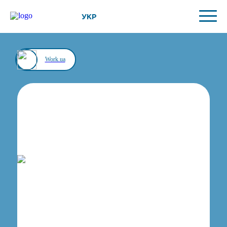
УКР
Work.ua