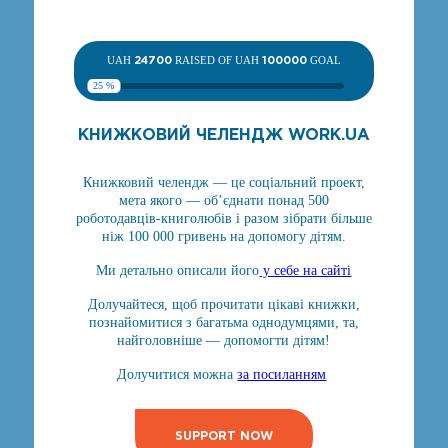
UAH
24700
RAISED OF UAH
100000
GOAL
25 %
КНИЖКОВИЙ ЧЕЛЕНДЖ WORK.UA
Книжковий челендж — це соціальний проект,
мета якого — об’єднати понад 500
роботодавців-книголюбів і разом зібрати більше
ніж 100 000 гривень на допомогу дітям.
Ми детально описали його
у себе на сайті
Долучайтеся, щоб прочитати цікаві книжки,
познайомитися з багатьма однодумцями, та,
найголовніше — допомогти дітям!
Долучитися можна
за посиланням
SUPPORT NOW