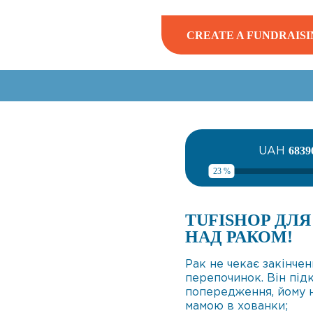
CREATE A FUNDRAISI
UAH
6839
23 %
TUFISHOP ДЛ
НАД РАКОМ!
Рак не чекає закінчен
перепочинок. Він під
попередження, йому 
мамою в хованки;