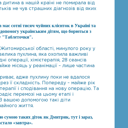
 дитина в нашій країні не помирала від
ьків не чув страшних діагнозів від яких
має сотні тисяч чуйних клієнток в Україні та
 допомогу українським дітям, що борються з
у "Таблеточки".
 Житомирської області, минулого року у
велика пухлина, яка охопила важливі
ні операції, хімієтерапія, 28 сеансів
айже місяць у реанімації – лише частина
риває, адже пухлину поки не вдалося
рез її складність. Попереду – майже рік
терапії і сподівання на нову операцію. Та
адіє перемозі на цьому етапі і
З вашою допомогою такі діти
айного життя.
сумою таких діток як Дмитрик, тут і зараз,
стало «завтра».