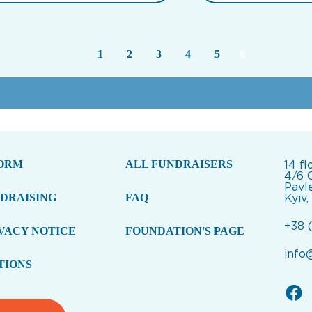
1
2
3
4
5
6
FORM
ALL FUNDRAISERS
14 fl
4/6 
Pavle
NDRAISING
FAQ
Kyiv,
+38 
VACY NOTICE
FOUNDATION'S PAGE
info
TIONS