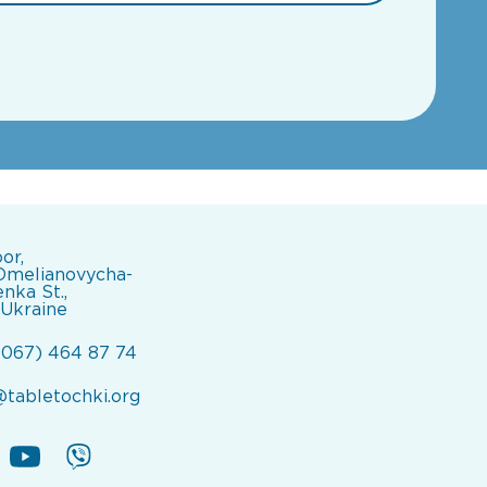
oor,
Omelianovycha-
nka St.,
 Ukraine
(067) 464 87 74
@tabletochki.org