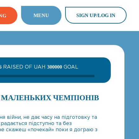
MENU
SIGN UP/LOG IN
NG
RAISED OF UAH
GOAL
6
300000
Я МАЛЕНЬКИХ ЧЕМПІОНІВ
ня війни, не дає часу на підготовку та
крадається підступно та без
не скажеш «почекай» поки я дограю з