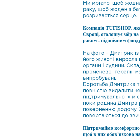
Ми мріємо, щоб жодна
раку, щоб жоден з бат
розривається серце.
Компанія TUFISHOP, яка 
Європі, оголошує збір на
раком - підопічним фонд
На фото – Дмитрик із
його животі виросла 
органи і судини. Склад
променевої терапії, м
випробувань.
Боротьба Дмитрика т
повністю видалити че
підтримувальної хіміє
поки родина Дмитра р
поверненню додому. 
повертаються до звич
Підтримаймо комфортною 
щоб в них обов’язково на