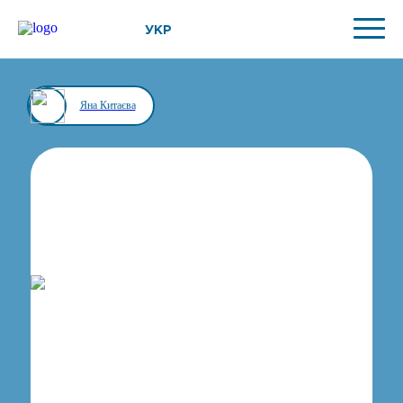
УКР
Яна Китаєва