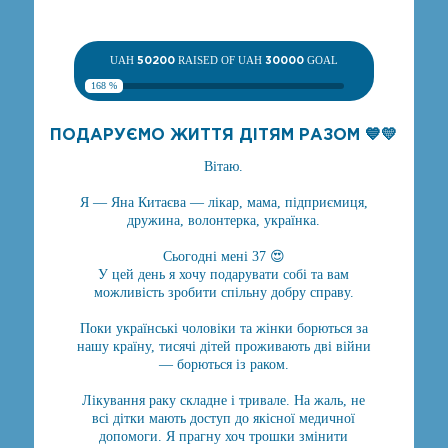
UAH
50200
RAISED OF UAH
30000
GOAL
168 %
ПОДАРУЄМО ЖИТТЯ ДІТЯМ РАЗОМ 💙💛
Вітаю.
Я — Яна Китаєва — лікар, мама, підприємиця,
дружина, волонтерка, українка.
Сьогодні мені 37 😍
У цей день я хочу подарувати собі та вам
можливість зробити спільну добру справу.
Поки українські чоловіки та жінки борються за
нашу країну, тисячі дітей проживають дві війни
— борються із раком.
Лікування раку складне і тривале. На жаль, не
всі дітки мають доступ до якісної медичної
допомоги. Я прагну хоч трошки змінити