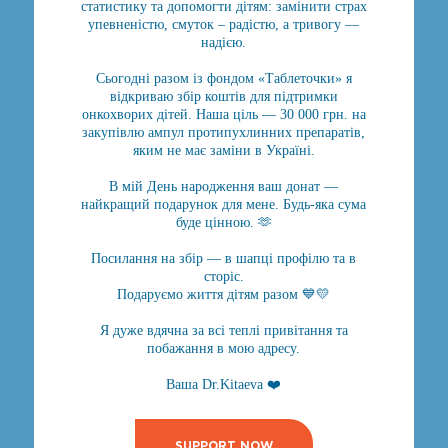
статистику та допомогти дітям: замінити страх
упевненістю, смуток – радістю, а тривогу —
надією.
Сьогодні разом із фондом «Таблеточки» я
відкриваю збір коштів для підтримки
онкохворих дітей. Наша ціль — 30 000 грн. на
закупівлю ампул протипухлинних препаратів,
яким не має заміни в Україні.
В мій День народження ваш донат —
найкращий подарунок для мене. Будь-яка сума
буде цінною. 🫶
Посилання на збір — в шапці профілю та в
сторіс.
Подаруємо життя дітям разом 💙💛
Я дуже вдячна за всі теплі привітання та
побажання в мою адресу.
Ваша Dr.Kitaeva ❤️
SUPPORT NOW