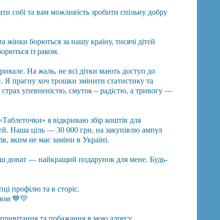
ати собі та вам можливість зробити спільну добру
а жінки борються за нашу країну, тисячі дітей
орються із раком.
ривале. На жаль, не всі дітки мають доступ до
. Я прагну хоч трошки змінити статистику та
 страх упевненістю, смуток – радістю, а тривогу —
«Таблеточки» я відкриваю збір коштів для
ей. Наша ціль — 30 000 грн. на закупівлю ампул
, яким не має заміни в Україні.
ш донат — найкращий подарунок для мене. Будь-
ці профілю та в сторіс.
зом 💙💛
і привітання та побажання в мою адресу.