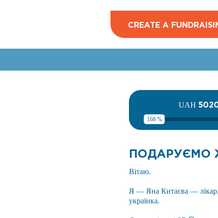
CREATE A FUNDRAISI
502
UAH
168 %
ПОДАРУЄМО Ж
Вітаю.
Я — Яна Китаєва — лікар,
українка.