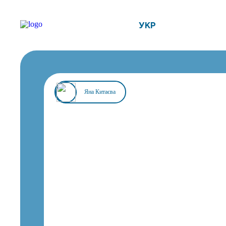
УКР
Яна Китаєва