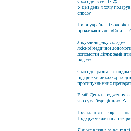
Сьогодні мені 37 😍
У цей день я хочу подарув
справу.
Поки українські чоловіки т
проживають дві війни — б
Лікування раку складне і т
якісної медичної допомоги
допомогти дітям: замінити
надією.
Сьогодні разом із фондом 
підтримки онкохворих діт
протипухлинних препаратів
В мій День народження ва
яка сума буде цінною. 🫶
Посилання на збір — в шап
Подаруємо життя дітям ра
Я дуже вдячна за всі тепл