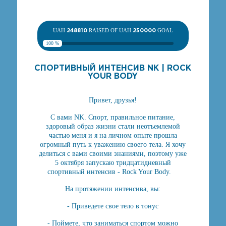
UAH
248810
RAISED OF UAH
250000
GOAL
100 %
СПОРТИВНЫЙ ИНТЕНСИВ NK | ROCK
YOUR BODY
Привет, друзья!
С вами NK. Спорт, правильное питание,
здоровый образ жизни стали неотъемлемой
частью меня и я на личном опыте прошла
огромный путь к уважению своего тела. Я хочу
делиться с вами своими знаниями, поэтому уже
5 октября запускаю тридцатидневный
спортивный интенсив - Rock Your Body. ⠀
На протяжении интенсива, вы:
- Приведете свое тело в тонус
- Поймете, что заниматься спортом можно