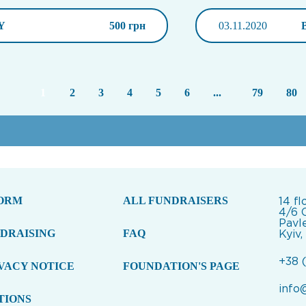
Y
500 грн
03.11.2020
1
2
3
4
5
6
...
79
80
FORM
ALL FUNDRAISERS
14 fl
4/6 
Pavle
NDRAISING
FAQ
Kyiv,
+38 
VACY NOTICE
FOUNDATION'S PAGE
info
TIONS