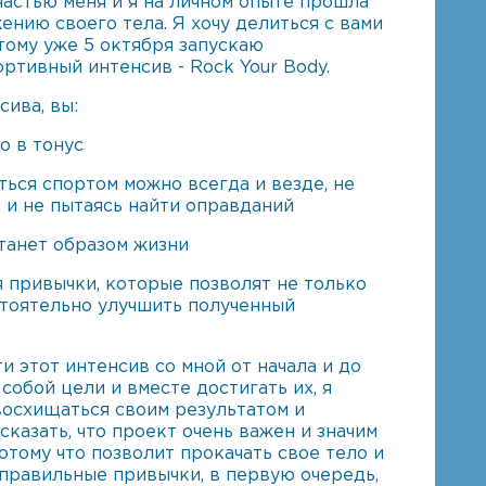
частью меня и я на личном опыте прошла
ению своего тела. Я хочу делиться с вами
тому уже 5 октября запускаю
ртивный интенсив - Rock Your Body. ⠀
ива, вы:
о в тонус
аться спортом можно всегда и везде, не
 и не пытаясь найти оправданий
станет образом жизни
 привычки, которые позволят не только
стоятельно улучшить полученный
и этот интенсив со мной от начала и до
 собой цели и вместе достигать их, я
восхищаться своим результатом и
сказать, что проект очень важен и значим
потому что позволит прокачать свое тело и
правильные привычки, в первую очередь,