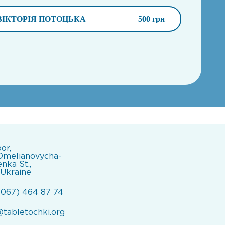
ВІКТОРІЯ ПОТОЦЬКА
500 грн
oor,
Omelianovycha-
nka St.,
 Ukraine
(067) 464 87 74
@tabletochki.org