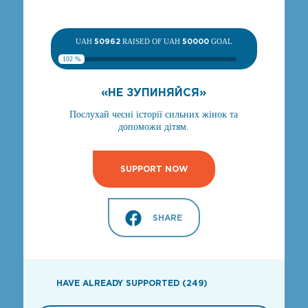
UAH
50962
RAISED OF UAH
50000
GOAL
102 %
«НЕ ЗУПИНЯЙСЯ»
Послухай чесні історії сильних жінок та
допоможи дітям.
SUPPORT NOW
SHARE
HAVE ALREADY SUPPORTED (249)