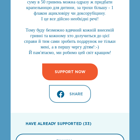
суму в 50 гривень можна одразу ж придбати
крапельницю для дитини, за трохи більшу - 1
флакон ацикловіру чи доксорубіцину.
І це все дійсно необхідні речі!
Тому буду безмежно вдячний кожній внесеній
гривні та кожному хто долучиться до цієї
справи й тим сами зробить подарунок не тільки
мені, а в першу чергу дітям!:-)
Й пам'ятаємо, ми робимо цей світ кращим!
SUPPORT NOW
SHARE
HAVE ALREADY SUPPORTED (33)