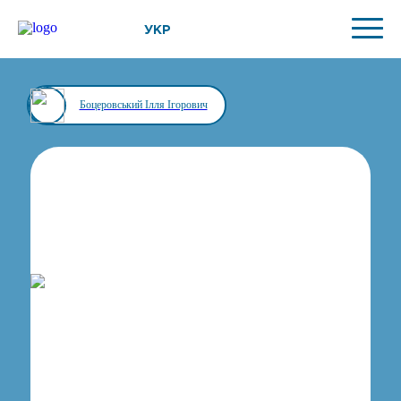
УКР
Боцеровський Ілля Ігорович