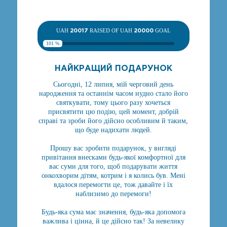
UAH
20017
RAISED OF UAH
20000
GOAL
101 %
НАЙКРАЩИЙ ПОДАРУНОК
Сьогодні, 12 липня, мій черговий день
народження та останнім часом нудно стало його
святкувати, тому цього разу хочеться
присвятити цю подію, цей момент, добрій
справі та зроби його дійсно особливим й таким,
що буде надихати людей.
Прошу вас зробити подарунок, у вигляді
привітання внесками будь-якої комфортної для
вас суми для того, щоб подарувати життя
онкохворим дітям, котрим і я колись був. Мені
вдалося перемогти це, тож давайте і їх
наблизимо до перемоги!
Будь-яка сума має значення, будь-яка допомога
важлива і цінна, й це дійсно так! За невелику