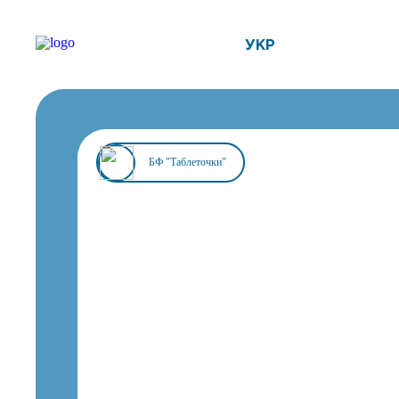
УКР
БФ "Таблеточки"