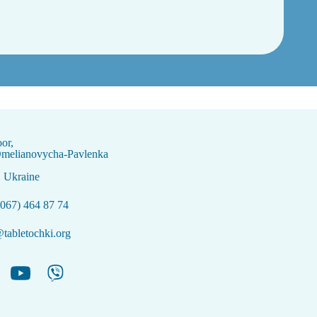
oor,
Omelianovycha-Pavlenka
, Ukraine
067) 464 87 74
tabletochki.org