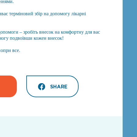
ннями.
ває терміновий збір на допомогу лікарні
 допомоги – зробіть внесок на комфортну для вас
могу подвоївши кожен внесок!
попри все.
SHARE