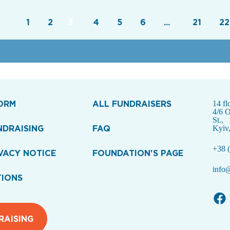
1
2
3
4
5
6
...
21
22
ORM
ALL FUNDRAISERS
14 fl
4/6 
St.,
NDRAISING
FAQ
Kyiv
+38 (
VACY NOTICE
FOUNDATION'S PAGE
info@
TIONS
RAISING