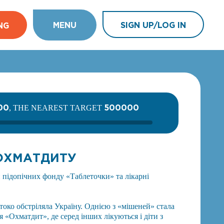
MENU
SIGN UP/LOG IN
NG
00
500000
, THE NEAREST TARGET
 ОХМАТДИТУ
 підопічних фонду «Таблеточки» та лікарні
токо обстріляла Україну. Однією з «мішеней» стала
я «Охматдит», де серед інших лікуються і діти з