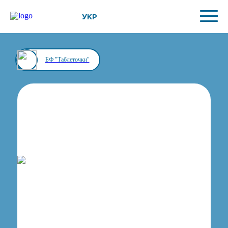
УКР
БФ "Таблеточки"