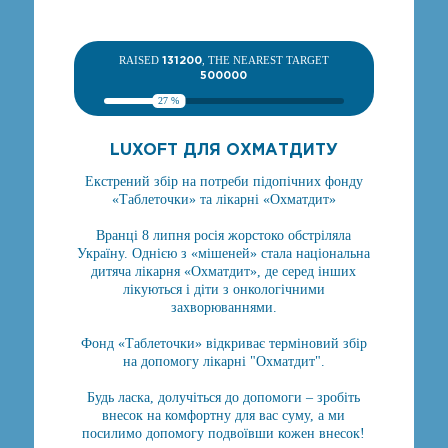
RAISED
131200
, THE NEAREST TARGET
500000
27 %
LUXOFT ДЛЯ ОХМАТДИТУ
Екстрений збір на потреби підопічних фонду
«Таблеточки» та лікарні «Охматдит»
Вранці 8 липня росія жорстоко обстріляла
Україну. Однією з «мішеней» стала національна
дитяча лікарня «Охматдит», де серед інших
лікуються і діти з онкологічними
захворюваннями.
Фонд «Таблеточки» відкриває терміновий збір
на допомогу лікарні "Охматдит".
Будь ласка, долучіться до допомоги – зробіть
внесок на комфортну для вас суму, а ми
посилимо допомогу подвоївши кожен внесок!