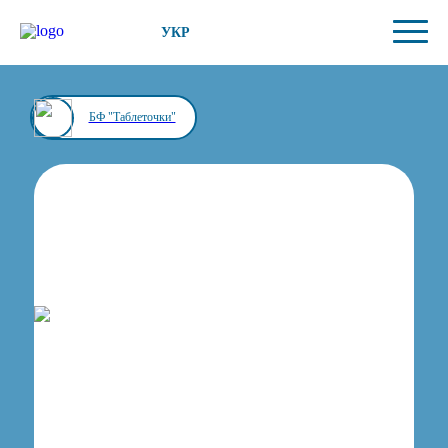
УКР
БФ "Таблеточки"