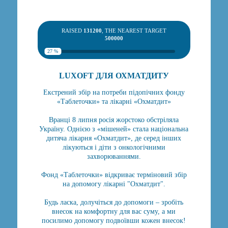
RAISED
131200
, THE NEAREST TARGET
500000
27 %
LUXOFT ДЛЯ ОХМАТДИТУ
Екстрений збір на потреби підопічних фонду
«Таблеточки» та лікарні «Охматдит»
Вранці 8 липня росія жорстоко обстріляла
Україну. Однією з «мішеней» стала національна
дитяча лікарня «Охматдит», де серед інших
лікуються і діти з онкологічними
захворюваннями.
Фонд «Таблеточки» відкриває терміновий збір
на допомогу лікарні "Охматдит".
Будь ласка, долучіться до допомоги – зробіть
внесок на комфортну для вас суму, а ми
посилимо допомогу подвоївши кожен внесок!