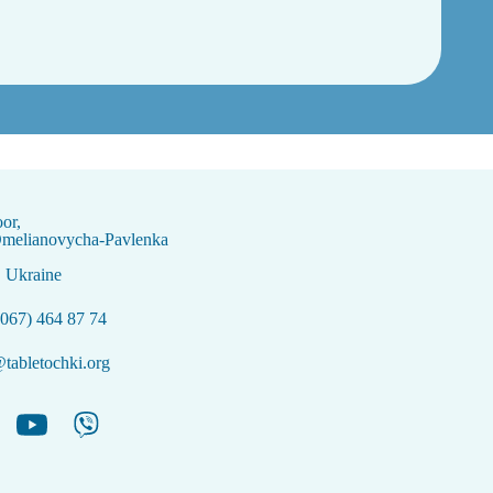
oor,
Omelianovycha-Pavlenka
, Ukraine
067) 464 87 74
tabletochki.org