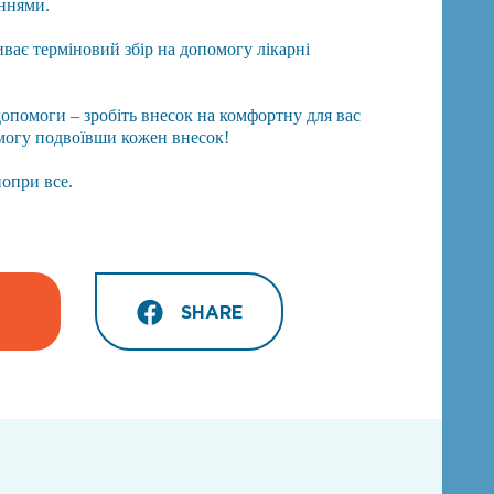
ннями.
ває терміновий збір на допомогу лікарні
 допомоги – зробіть внесок на комфортну для вас
могу подвоївши кожен внесок!
попри все.
SHARE