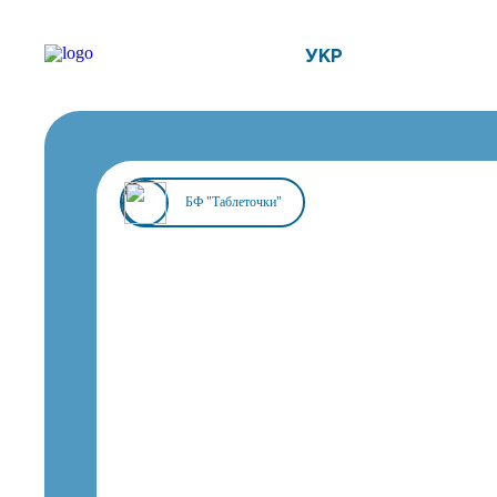
УКР
БФ "Таблеточки"