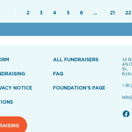
1
2
3
4
5
6
...
21
22
ORM
ALL FUNDRAISERS
14 fl
4/6 
St.,
NDRAISING
FAQ
Kyiv
+38 (
VACY NOTICE
FOUNDATION'S PAGE
info@
TIONS
RAISING