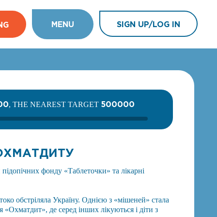
MENU
SIGN UP/LOG IN
NG
00
500000
, THE NEAREST TARGET
 ОХМАТДИТУ
 підопічних фонду «Таблеточки» та лікарні
токо обстріляла Україну. Однією з «мішеней» стала
я «Охматдит», де серед інших лікуються і діти з