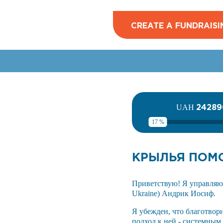
CREATE A FUNDRAISI
24289
UAH
17 %
КРЫЛЬЯ ПО
Приветствую! Я управляю
Ukraine) Андрик Иосиф.
Я убежден, что благотвори
подход к ней - системным.