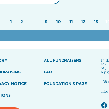
1
2
...
9
10
11
12
13
1
ORM
ALL FUNDRAISERS
14 fl
4/6 
St.,
NDRAISING
FAQ
Kyiv
+38 (
VACY NOTICE
FOUNDATION'S PAGE
info@
TIONS