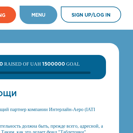
MENU
SIGN UP/LOG IN
NG
0
1500000
RAISED OF UAH
GOAL
МОЩИ
щий партнер компании Интерлайн-Аеро (IATI
тельность должна быть, прежде всего, адресной, а
 Таким, как это делает фонд "Таблеточки"