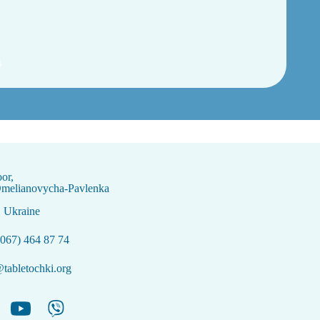
4
oor,
Omelianovycha-Pavlenka
, Ukraine
067) 464 87 74
tabletochki.org