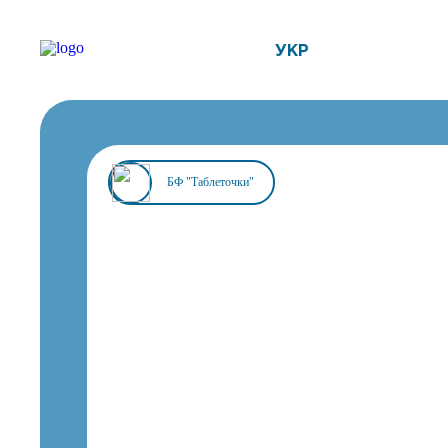
УКР
БФ "Таблеточки"