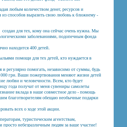
адая любым количеством денег, ресурсов и
 из способов выразить свою любовь к ближнему -
.
оздан для тех, кому она сейчас очень нужна. Мы
кологическими заболеваниями, подопечным фонда
чно находится 400 детей.
льями помощи для тех детей, кто нуждается в
 и регулярно помогать, независимо от суммы, будь
 1000 грн. Ваши пожертвования меняют жизни детей
ие любви и человечности. Всем, кто будет
онцу года получат от меня сувениры самолеты
знание вклада в наше совместное дело - помощь
ьшим благотворителям обещаю необычные подарки
овать всех о ходе этой акции.
операторам, туристическим агентствам,
и просто небезразличным людям за ваше участие!