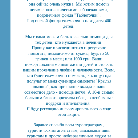
она сейчас очень нужна. Мы хотим помочь
детям с онкологическими заболеваниями,
подопечным фонда "Таблеточки".
Под опекой фонда ежемесячно находится 400
детей.
Мы с вами можем быть крыльями помощи для
тех детей, кто нуждается в лечении.
Прошу вас присоединиться и регулярно
помогать, независимо от суммы, будь то 50
гривен в месяц или 1000 грн. Ваши
пожертвования меняют жизни детей и это есть
вашим проявление любви и человечности. Всем,
кто будет ежемесячно помогать, к концу года
получат от меня сувениры самолеты "Крылья
помощи", как признание вклада в наше
совместное дело - помощь детям. А 10-и самым
большим благотворителям обещаю необычные
подарки и впечатления.
Я буду регулярно информировать всех о ходе
этой акции.
Заранее спасибо всем туроператорам,
туристическим агентствам, авиакомпаниям,
туристам и просто небезразличным людям за