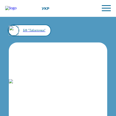
УКР
БФ "Таблеточки"