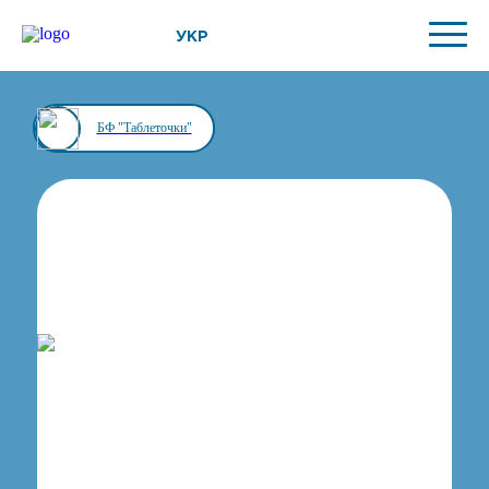
УКР
БФ "Таблеточки"