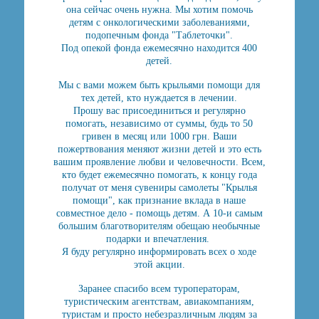
она сейчас очень нужна. Мы хотим помочь
детям с онкологическими заболеваниями,
подопечным фонда "Таблеточки".
Под опекой фонда ежемесячно находится 400
детей.
Мы с вами можем быть крыльями помощи для
тех детей, кто нуждается в лечении.
Прошу вас присоединиться и регулярно
помогать, независимо от суммы, будь то 50
гривен в месяц или 1000 грн. Ваши
пожертвования меняют жизни детей и это есть
вашим проявление любви и человечности. Всем,
кто будет ежемесячно помогать, к концу года
получат от меня сувениры самолеты "Крылья
помощи", как признание вклада в наше
совместное дело - помощь детям. А 10-и самым
большим благотворителям обещаю необычные
подарки и впечатления.
Я буду регулярно информировать всех о ходе
этой акции.
Заранее спасибо всем туроператорам,
туристическим агентствам, авиакомпаниям,
туристам и просто небезразличным людям за