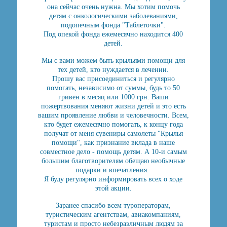
она сейчас очень нужна. Мы хотим помочь
детям с онкологическими заболеваниями,
подопечным фонда "Таблеточки".
Под опекой фонда ежемесячно находится 400
детей.
Мы с вами можем быть крыльями помощи для
тех детей, кто нуждается в лечении.
Прошу вас присоединиться и регулярно
помогать, независимо от суммы, будь то 50
гривен в месяц или 1000 грн. Ваши
пожертвования меняют жизни детей и это есть
вашим проявление любви и человечности. Всем,
кто будет ежемесячно помогать, к концу года
получат от меня сувениры самолеты "Крылья
помощи", как признание вклада в наше
совместное дело - помощь детям. А 10-и самым
большим благотворителям обещаю необычные
подарки и впечатления.
Я буду регулярно информировать всех о ходе
этой акции.
Заранее спасибо всем туроператорам,
туристическим агентствам, авиакомпаниям,
туристам и просто небезразличным людям за