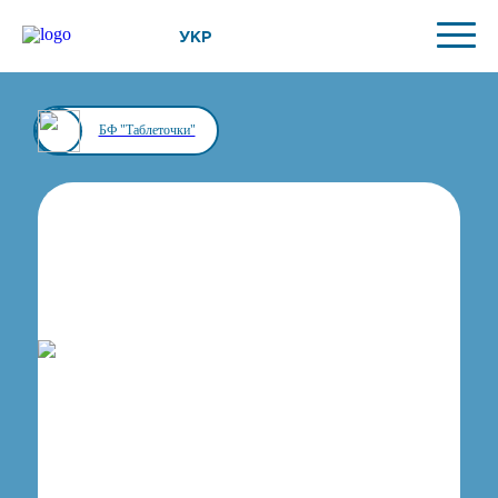
УКР
БФ "Таблеточки"