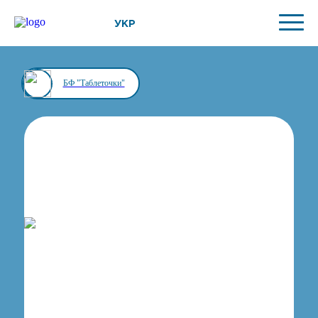
УКР
БФ "Таблеточки"