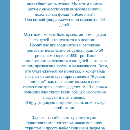
она сейчас очень нужна. Мы хотим помочь
детям с онкологическими заболеваниями,
подопечным фонда "Таблеточки".
Под опекой фонда ежемесячно находится 400
детей.
Мы с вами можем быть крыльями помощи для
тех детей, кто нуждается в лечении.
Прошу вас присоединиться и регулярно
помогать, независимо от суммы, будь то 50
гривен в месяц или 1000 грн. Ваши
пожертвования меняют жизни детей и это есть
вашим проявление любви и человечности. Всем,
кто будет ежемесячно помогать, к концу года
получат от меня сувениры самолеты "Крылья
помощи", как признание вклада в наше
совместное дело - помощь детям. А 10-и самым
большим благотворителям обещаю необычные
подарки и впечатления.
Я буду регулярно информировать всех о ходе
этой акции.
Заранее спасибо всем туроператорам,
туристическим агентствам, авиакомпаниям,
туристам и просто небезразличным людям за