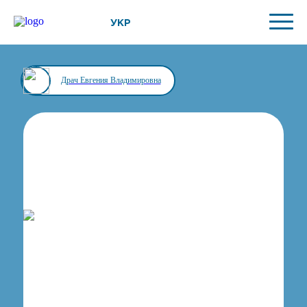
УКР
Драч Евгения Владимировна