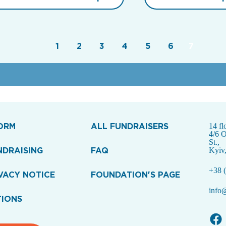
1
2
3
4
5
6
7
ORM
ALL FUNDRAISERS
14 fl
4/6 
St.,
NDRAISING
FAQ
Kyiv
+38 (
VACY NOTICE
FOUNDATION'S PAGE
info@
TIONS