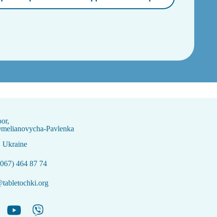
oor,
Omelianovycha-Pavlenka
, Ukraine
067) 464 87 74
tabletochki.org