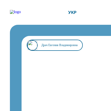
УКР
Драч Евгения Владимировна