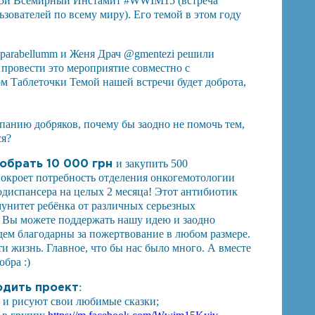
 15й Всемирный Инстамит #WWIM15 (встреча
зователей по всему миру). Его темой в этом году
arabellumm и Женя Драч @gmentezi решили
 провести это мероприятие совместно с
 Таблеточки Темой нашей встречи будет доброта,
панию добряков, почему бы заодно не помочь тем,
ся?
собрать 10 000 грн
и закупить 500
окроет потребность отделения онкогемотологии
одиспансера на целых 2 месяца! Этот антибиотик
унитет ребёнка от различных серьезных
 Вы можете поддержать нашу идею и заодно
удем благодарны за пожертвование в любом размере.
и жизнь. Главное, что бы нас было много. А вместе
обра :)
одить проект
:
е и рисуют свои любимые сказки;