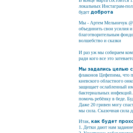
В конце марта состоится
локальных Инстаграм-поль
доброта
будет
Мы - Артем Мельничук @p
объединить свои усилия и
благотворительным фондом
волшебство и сказки
И раз уж мы собираем ком
ради кого все это затевает
Мы задались целью 
флаконов Цефепима, что п
киевского областного онк
защищает ослабленный им
бактериальных инфекций.
помочь ребёнку в беде. Б
Даже 20 гривен могу спаст
мы сила. Сказочная сила д
как будет прох
Итак,
1. Детки дают нам задани