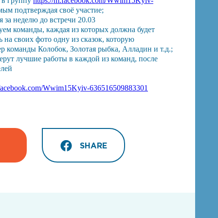
 в группу
https://m.facebook.com/Wwim15Kyiv-
мым подтверждая своё участие;
я за неделю до встречи 20.03
уем команды, каждая из которых должна будет
 на своих фото одну из сказок, которую
р команды Колобок, Золотая рыбка, Алладин и т.д.;
берут лучшие работы в каждой из команд, после
елей
m.facebook.com/Wwim15Kyiv-636516509883301
SHARE