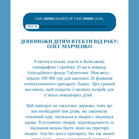
UAH
100000
RAISED OF UAH
100000
GOAL
100 %
ДОПОМОЖИ ДІТЯМ ВТЕКТИ ВІД РАКУ:
ОЛЕГ МАРЧЕНКО
9 квітня я візьму участь в Київському
півмарафоні і пробіжу 10 км в команді
благодійного фонду Таблеточки. Моя мета -
зібрати 100 000 грн для закупівлі 20 флаконів
потипухлинного препарату Ланвіс. Цих грошей
вистачить, щоб покрити 2-місячну потребу для
п’ятьох онкохворих дітей.
Цей препарат не закуповує держава, тому що
він необхідний тим дітям, які закінчили
основний курс лікування в лікарні і лікуються
вдома. В розумінні лікарів, відповідальність за
лікування можна брати лише на території
лікарні. Але без цього препарату, без так званої