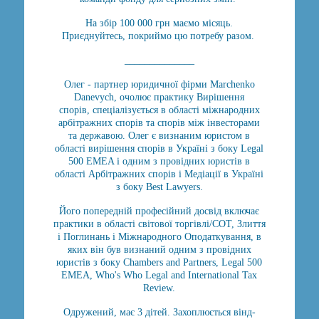
На збір 100 000 грн маємо місяць.
Приєднуйтесь, покриймо цю потребу разом.
______________
Олег - партнер юридичної фірми Marchenko
Danevych, очолює практику Вирішення
спорів, спеціалізується в області міжнародних
арбітражних спорів та спорів між інвесторами
та державою. Олег є визнаним юристом в
області вирішення спорів в Україні з боку Legal
500 EMEA і одним з провідних юристів в
області Арбітражних спорів і Медіації в Україні
з боку Best Lawyers.
Його попередній професійний досвід включає
практики в області світової торгівлі/СОТ, Злиття
і Поглинань і Міжнародного Оподаткування, в
яких він був визнаний одним з провідних
юристів з боку Chambers and Partners, Legal 500
EMEA, Who's Who Legal and International Tax
Review.
Одружений, має 3 дітей. Захоплюється вінд-