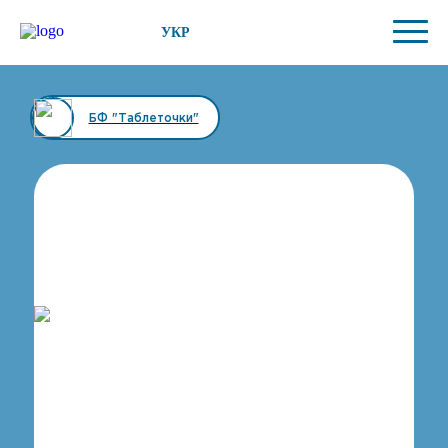
УКР
БФ "Таблеточки"