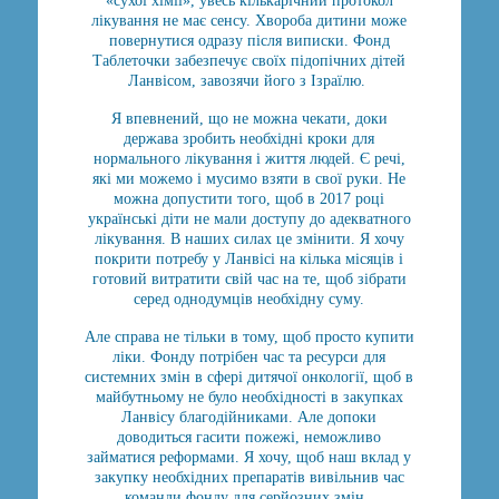
«сухої хімії», увесь кількарічний протокол
лікування не має сенсу. Хвороба дитини може
повернутися одразу після виписки. Фонд
Таблеточки забезпечує своїх підопічних дітей
Ланвісом, завозячи його з Ізраїлю.
Я впевнений, що не можна чекати, доки
держава зробить необхідні кроки для
нормального лікування і життя людей. Є речі,
які ми можемо і мусимо взяти в свої руки. Не
можна допустити того, щоб в 2017 році
українські діти не мали доступу до адекватного
лікування. В наших силах це змінити. Я хочу
покрити потребу у Ланвісі на кілька місяців і
готовий витратити свій час на те, щоб зібрати
серед однодумців необхідну суму.
Але справа не тільки в тому, щоб просто купити
ліки. Фонду потрібен час та ресурси для
системних змін в сфері дитячої онкології, щоб в
майбутньому не було необхідності в закупках
Ланвісу благодійниками. Але допоки
доводиться гасити пожежі, неможливо
займатися реформами. Я хочу, щоб наш вклад у
закупку необхідних препаратів вивільнив час
команди фонду для серйозних змін.