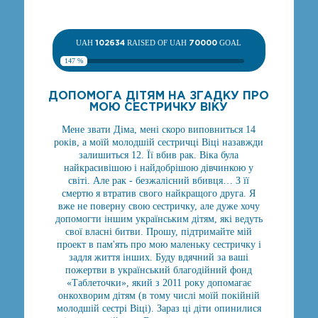
UAH
102634
RAISED OF UAH
70000
GOAL
147 %
ДОПОМОГА ДІТЯМ НА ЗГАДКУ ПРО
МОЮ СЕСТРИЧКУ ВІКУ
Мене звати Діма, мені скоро виповниться 14
років, а моїй молодшій сестричці Віці назавжди
залишиться 12. Її вбив рак. Віка була
найкрасивішою і найдобрішою дівчинкою у
світі. Але рак - безжалісний вбивця… З її
смертю я втратив свого найкращого друга. Я
вже не поверну свою сестричку, але дуже хочу
допомогти іншим українським дітям, які ведуть
свої власні битви. Прошу, підтримайте мій
проект в пам'ять про мою маленьку сестричку і
задля життя інших. Буду вдячний за ваші
пожертви в український благодійний фонд
«Таблеточки», який з 2011 року допомагає
онкохворим дітям (в тому числі моїй покійній
молодшій сестрі Віці). Зараз ці діти опинилися