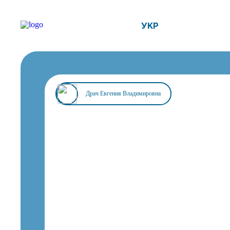
УКР
Драч Евгения Владимировна