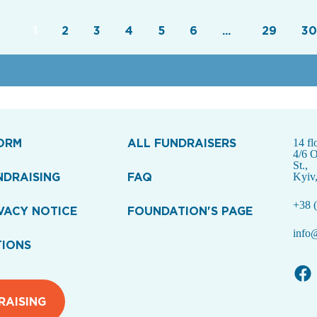
1
2
3
4
5
6
...
29
30
ORM
ALL FUNDRAISERS
14 fl
4/6 
St.,
NDRAISING
FAQ
Kyiv
+38 (
VACY NOTICE
FOUNDATION'S PAGE
info@
TIONS
RAISING