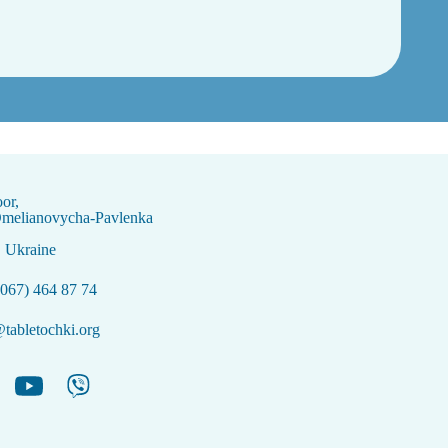
oor,
Omelianovycha-Pavlenka
, Ukraine
067) 464 87 74
tabletochki.org