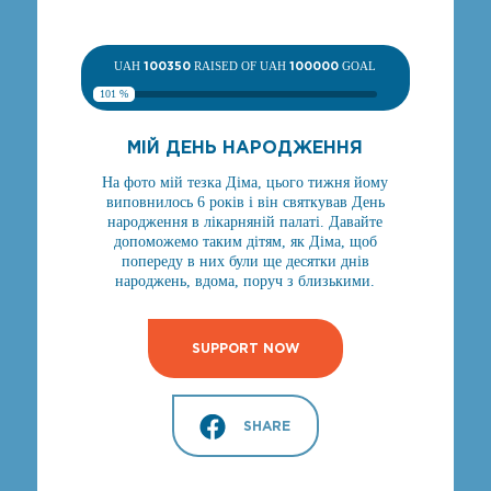
UAH
100350
RAISED OF UAH
100000
GOAL
101 %
МІЙ ДЕНЬ НАРОДЖЕННЯ
На фото мій тезка Діма, цього тижня йому
виповнилось 6 років і він святкував День
народження в лікарняній палаті. Давайте
допоможемо таким дітям, як Діма, щоб
попереду в них були ще десятки днів
народжень, вдома, поруч з близькими.
SUPPORT NOW
SHARE