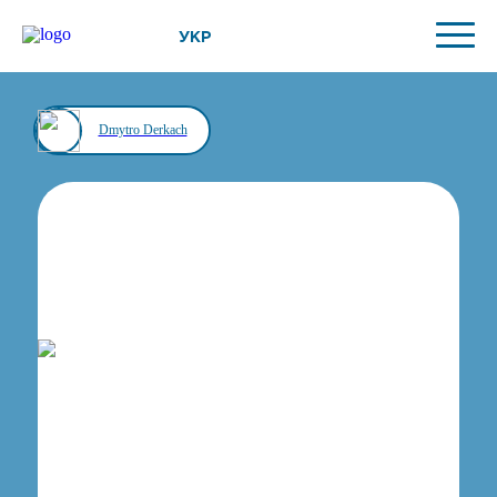
УКР
Dmytro Derkach