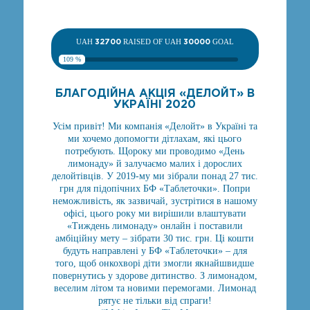
UAH
32700
RAISED OF UAH
30000
GOAL
109 %
БЛАГОДІЙНА АКЦІЯ «ДЕЛОЙТ» В
УКРАЇНІ 2020
Усім привіт! Ми компанія «Делойт» в Україні та
ми хочемо допомогти дітлахам, які цього
потребують. Щороку ми проводимо «День
лимонаду» й залучаємо малих і дорослих
делойтівців. У 2019-му ми зібрали понад 27 тис.
грн для підопічних БФ «Таблеточки». Попри
неможливість, як зазвичай, зустрітися в нашому
офісі, цього року ми вирішили влаштувати
«Тиждень лимонаду» онлайн і поставили
амбіційну мету – зібрати 30 тис. грн. Ці кошти
будуть направлені у БФ «Таблеточки» – для
того, щоб онкохворі діти змогли якнайшвидше
повернутись у здорове дитинство. З лимонадом,
веселим літом та новими перемогами. Лимонад
рятує не тільки від спраги!