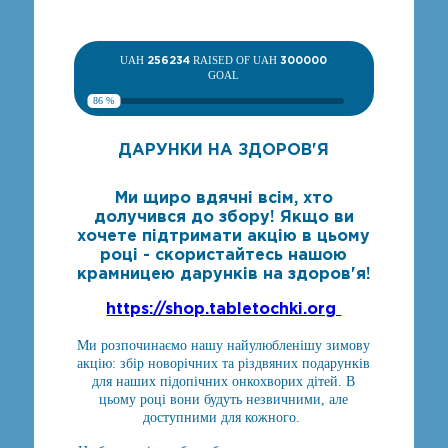
UAH
256234
RAISED OF UAH
300000
GOAL
86 %
ДАРУНКИ НА ЗДОРОВ'Я
Ми щиро вдячні всім, хто
долучився до збору! Якщо ви
хочете підтримати акцію в цьому
році - скористайтесь нашою
крамницею дарунків на здоров'я!
https://shop.tabletochki.org
Ми розпочинаємо нашу найулюбленішу зимову
акцію: збір новорічних та різдвяних подарунків
для наших підопічних онкохворих дітей. В
цьому році вони будуть незвичними, але
доступними для кожного.