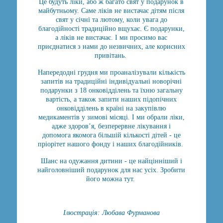
Це будуть ліки, або ж багато свят у подарунок в
майбутньому. Саме ліків не вистачає дітям після
свят у січні та лютому, коли увага до
благодійності традиційно вщухає. Є подарунки,
а ліків не вистачає. І ми просимо вас
приєднатися з нами до незвичних, але корисних
привітань.
Напередодні грудня ми проаналізували кількість
запитів на традиційні індивідуальні новорічні
подарунки з 18 онковідділень та їхню загальну
вартість, а також запити наших підопічних
онковідділень в країні на закупівлю
медикаментів у зимові місяці. І ми обрали ліки,
адже здоров’я, безперервне лікування і
допомога якомога більшій кількості дітей - це
пріорітет нашого фонду і наших благодійників.
Шанс на одужання дитини - це найцінніший і
найголовніший подарунок для нас усіх. Зробити
його можна тут.
Ілюстрація: Любава Фурманова