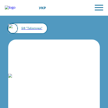
УКР
БФ "Таблеточки"