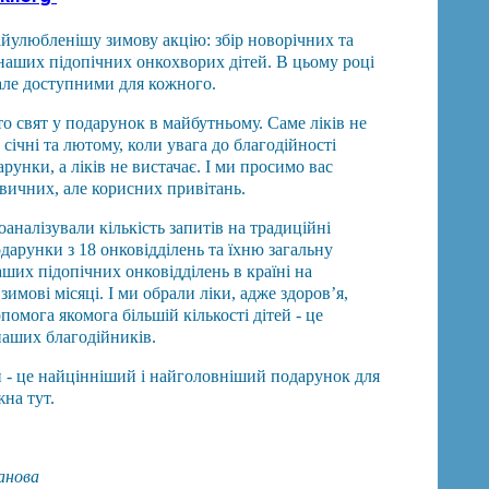
улюбленішу зимову акцію: збір новорічних та
наших підопічних онкохворих дітей. В цьому році
але доступними для кожного.
то свят у подарунок в майбутньому. Саме ліків не
у січні та лютому, коли увага до благодійності
рунки, а ліків не вистачає. І ми просимо вас
звичних, але корисних привітань.
аналізували кількість запитів на традиційні
одарунки з 18 онковідділень та їхню загальну
аших підопічних онковідділень в країні на
имові місяці. І ми обрали ліки, адже здоров’я,
помога якомога більшій кількості дітей - це
 наших благодійників.
- це найцінніший і найголовніший подарунок для
жна тут.
анова