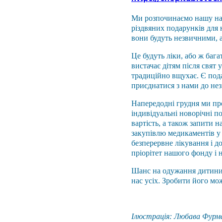
Ми розпочинаємо нашу най
різдвяних подарунків для 
вони будуть незвичними, 
Це будуть ліки, або ж бага
вистачає дітям після свят 
традиційно вщухає. Є пода
приєднатися з нами до не
Напередодні грудня ми про
індивідуальні новорічні п
вартість, а також запити н
закупівлю медикаментів у з
безперервне лікування і до
пріорітет нашого фонду і
Шанс на одужання дитини 
нас усіх. Зробити його мо
Ілюстрація: Любава Фурм