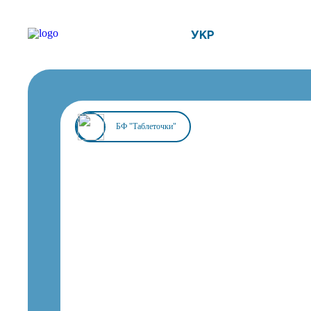
УКР
БФ "Таблеточки"