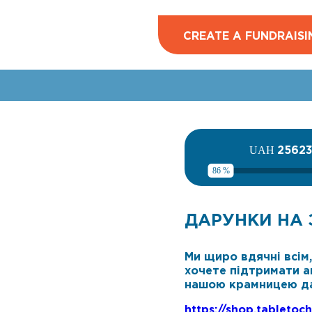
CREATE A FUNDRAISI
2562
UAH
86 %
ДАРУНКИ НА 
Ми щиро вдячні всім
хочете підтримати а
нашою крамницею да
https://shop.tabletoc