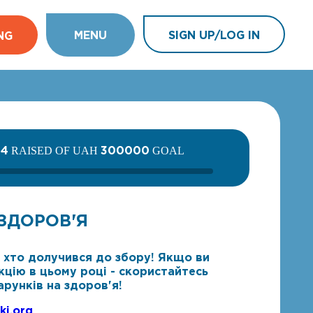
MENU
SIGN UP/LOG IN
NG
34
300000
RAISED OF UAH
GOAL
ЗДОРОВ'Я
, хто долучився до збору! Якщо ви
кцію в цьому році - скористайтесь
рунків на здоров'я!
hki.org