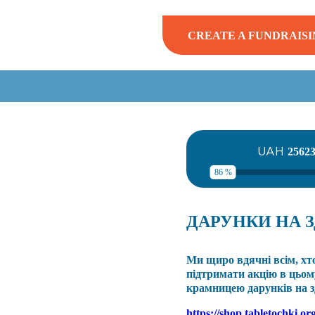
CREATE A FUNDRAISI
UAH
2562
86 %
ДАРУНКИ НА 
Ми щиро вдячні всім, хт
підтримати акцію в цьом
крамницею дарунків на з
https://shop.tabletochki.or