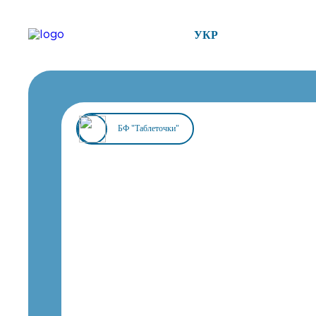
УКР
БФ "Таблеточки"