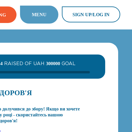
MENU
SIGN UP/LOG IN
NG
RAISED OF UAH
GOAL
34
300000
ЗДОРОВ'Я
о долучився до збору! Якщо ви хочете
у році - скористайтесь нашою
доров'я!
g