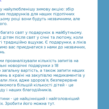
у найулюбленішу зимову акцію: збір
них подарунків для наших підопічних
цьому році вони будуть незвичними, але
ого.
 багато свят у подарунок в майбутньому.
 дітям після свят у січні та лютому, коли
і традиційно вщухає. Є подарунки, а ліків
симо вас приєднатися з нами до незвичних,
нь.
и проаналізували кількість запитів на
ьні новорічні подарунки з 18
 загальну вартість, а також запити наших
лень в країні на закупівлю медикаментів у
брали ліки, адже здоров’я, безперервне
якомога більшій кількості дітей - це
ду і наших благодійників.
ини - це найцінніший і найголовніший
іх. Зробити його можна тут.