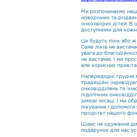
Ми розпочинаємо наш
новорічних та різдвя
онкохворих дітей. В 
доступними для кожн
Це будуть ліки, або ж
Саме ліків не вистачає
увага до благодійност
не вистачає. І ми про
але корисних привіта
Напередодні грудня м
традиційні індивідуал
онковідділень та їхню
підопічних онковідді
зимові місяці. І ми о
лікування і допомога 
пріорітет нашого фон
Шанс на одужання дит
подарунок для нас ус