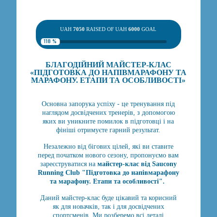
UAH
7050
RAISED OF UAH
6000
GOAL
118 %
БЛАГОДІЙНИЙ МАЙСТЕР-КЛАС
«ПІДГОТОВКА ДО НАПІВМАРАФОНУ ТА
МАРАФОНУ. ЕТАПИ ТА ОСОБЛИВОСТІ»
Основна запорука успіху - це тренування під
наглядом досвідчених тренерів, з допомогою
яких ви уникните помилок в підготовці і на
фініші отримуєте гарний результат.
Незалежно від бігових цілей, які ви ставите
перед початком нового сезону, пропонуємо вам
зареєструватися на
майстер-клас від Saucony
Running Club "Підготовка до напівмарафону
та марафону. Етапи та особливості".
Даний майстер-клас буде цікавий та корисний
як для новачків, так і для досвідчених
спортсменів. Ми розберемо всі деталі