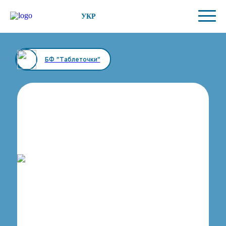
УКР
БФ "Таблеточки"