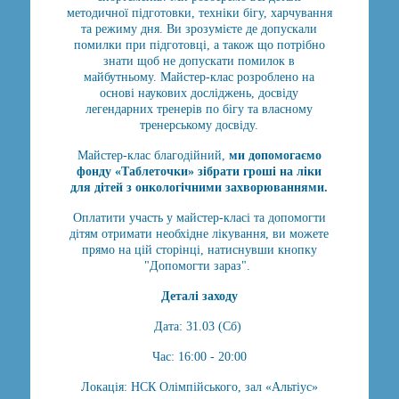
методичної підготовки, техніки бігу, харчування
та режиму дня. Ви зрозумієте де допускали
помилки при підготовці, а також що потрібно
знати щоб не допускати помилок в
майбутньому. Майстер-клас розроблено на
основі наукових досліджень, досвіду
легендарних тренерів по бігу та власному
тренерському досвіду.
Майстер-клас благодійний,
ми допомогаємо
фонду «Таблеточки» зібрати гроші на ліки
для дітей з онкологічними захворюваннями.
Оплатити участь у майстер-класі та допомогти
дітям отримати необхідне лікування, ви можете
прямо на цій сторінці, натиснувши кнопку
"Допомогти зараз".
Деталі заходу
Дата: 31.03 (Сб)
Час: 16:00 - 20:00
Локація: НСК Олімпійського, зал «Альтіус»