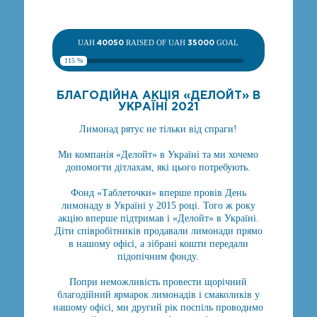
UAH
40050
RAISED OF UAH
35000
GOAL
115 %
БЛАГОДІЙНА АКЦІЯ «ДЕЛОЙТ» В
УКРАЇНІ 2021
Лимонад рятує не тільки від спраги!
Ми компанія «Делойт» в Україні та ми хочемо
допомогти дітлахам, які цього потребують.
Фонд «Таблеточки» вперше провів День
лимонаду в Україні у 2015 році. Того ж року
акцію вперше підтримав і «Делойт» в Україні.
Діти співробітників продавали лимонади прямо
в нашому офісі, а зібрані кошти передали
підопічним фонду.
Попри неможливість провести щорічний
благодійний ярмарок лимонадів і смаколиків у
нашому офісі, ми другий рік поспіль проводимо