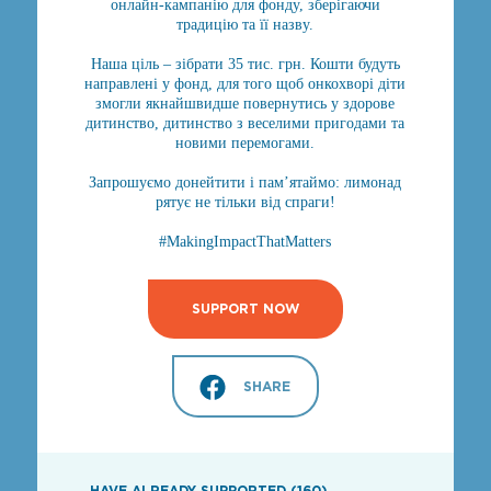
онлайн-кампанію для фонду, зберігаючи
традицію та її назву.
Наша ціль – зібрати 35 тис. грн. Кошти будуть
направлені у фонд, для того щоб онкохворі діти
змогли якнайшвидше повернутись у здорове
дитинство, дитинство з веселими пригодами та
новими перемогами.
Запрошуємо донейтити і пам’ятаймо: лимонад
рятує не тільки від спраги!
#MakingImpactThatMatters
SUPPORT NOW
SHARE
HAVE ALREADY SUPPORTED (160)