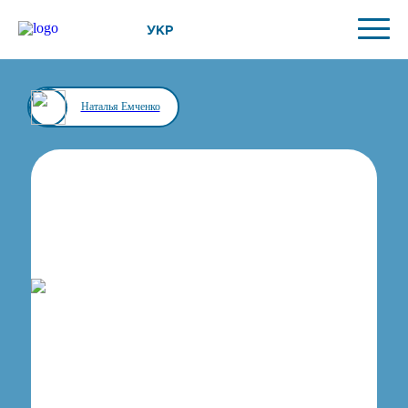
УКР
Наталья Емченко