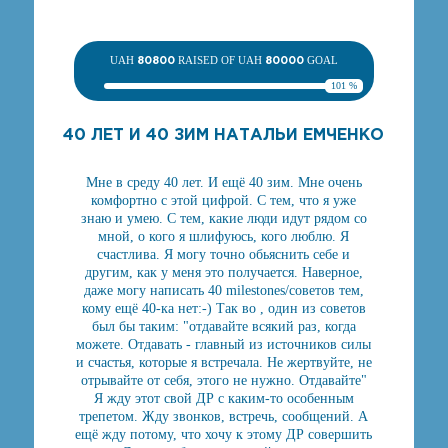
UAH
80800
RAISED OF UAH
80000
GOAL
101 %
40 ЛЕТ И 40 ЗИМ НАТАЛЬИ ЕМЧЕНКО
Мне в среду 40 лет. И ещё 40 зим. Мне очень
комфортно с этой цифрой. С тем, что я уже
знаю и умею. С тем, какие люди идут рядом со
мной, о кого я шлифуюсь, кого люблю. Я
счастлива. Я могу точно обьяснить себе и
другим, как у меня это получается. Наверное,
даже могу написать 40 milestones/советов тем,
кому ещё 40-ка нет:-) Так во , один из советов
был бы таким: "отдавайте всякий раз, когда
можете. Отдавать - главный из источников силы
и счастья, которые я встречала. Не жертвуйте, не
отрывайте от себя, этого не нужно. Отдавайте"
Я жду этот свой ДР с каким-то особенным
трепетом. Жду звонков, встречь, сообщений. А
ещё жду потому, что хочу к этому ДР совершить