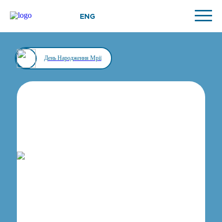
ENG
День Народження Мрії