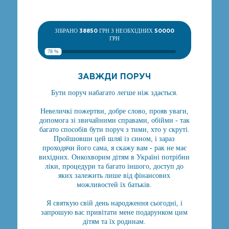
ЗІБРАНО
38850
ГРН З НЕОБХІДНИХ
50000
ГРН
78 %
ЗАВЖДИ ПОРУЧ
Бути поруч набагато легше ніж здається.
Невеличкі пожертви, добре слово, прояв уваги,
допомога зі звичайними справами, обійми - так
багато способів бути поруч з тими, хто у скруті.
Пройшовши цей шляї із сином, і зараз
проходячи його сама, я скажу вам - рак не має
вихідних. Онкохворим дітям в Україні потрібни
ліки, процедури та багато іншого, доступ до
яких залежить лише від фінансових
можливостей їх батьків.
Я святкую свій день народження сьогодні, і
запрошую вас привітати мене подарунком цим
дітям та їх родинам.