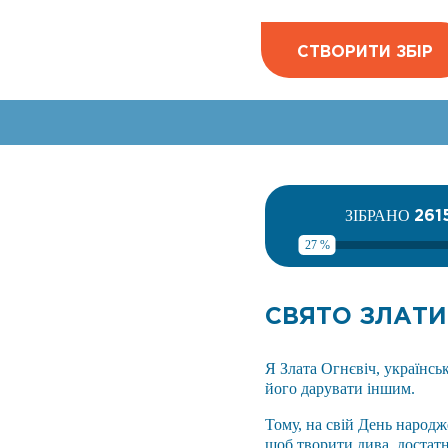
СТВОРИТИ ЗБІР
261
ЗІБРАНО
27 %
СВЯТО ЗЛАТИ
Я Злата Огнєвіч, українськ
його дарувати іншим.
Тому, на свій День народж
щоб творити дива, достатн