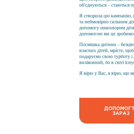
об'єднуються – стаються пр
Я створила цю кампанію, 
та неймовірно сильним діт
допомогу онкохворим дітям
допомогою ми це зробимо
Посмішка дитини – безцін
власних дітей, мрієте, щоб
подаруємо свою турботу і
виліковний, бо в світі існ
Я вірю у Вас, я вірю, що 
ДОПОМОГ
ЗАРАЗ