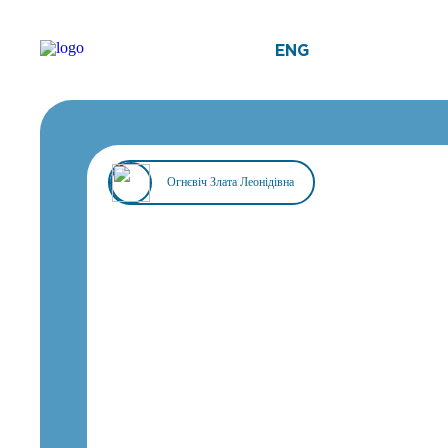
ENG
Огнєвіч Злата Леонідівна