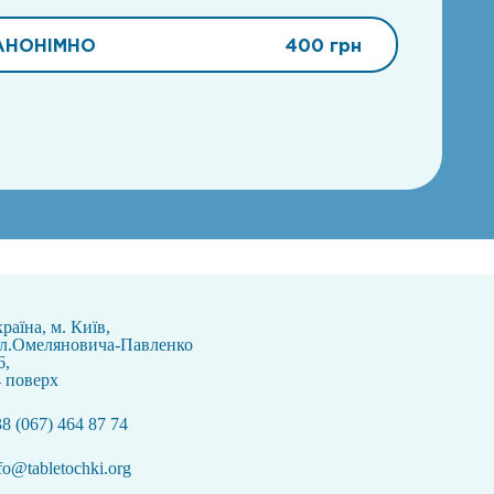
АНОНІМНО
400 грн
раїна, м. Київ,
ул.Омеляновича-Павленко
6,
 поверх
8 (067) 464 87 74
fo@tabletochki.org