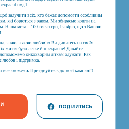
екрасні події.
щоб залучити всіх, хто бажає допомогти особливим
ям, які борються з раком. Ми збираємо кошти на
. Наша мета – 100 тисяч грн, і я вірю, що з Вашою
!
на, знаю, з якою любов‘ю Ви дивитесь на своїх
 їх життя було легке й прекрасне! Давайте
 допоможемо онкохворим діткам одужати. Рак –
ує любов і підтримка.
ми все зможемо. Приєднуйтесь до моєї кампанії!
ТИ
ПОДІЛИТИСЬ