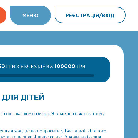
МEНЮ
РЕЄСТРАЦІЯ/ВХIД
50
100000
ГРН З НЕОБХІДНИХ
ГРН
 ДЛЯ ДІТЕЙ
а співачка, композитор. Я закохана в життя і хочу
ення я хочу дещо попросити у Вас, друзі. Для того,
ьо мати велике й щире серце. А коли такі серця