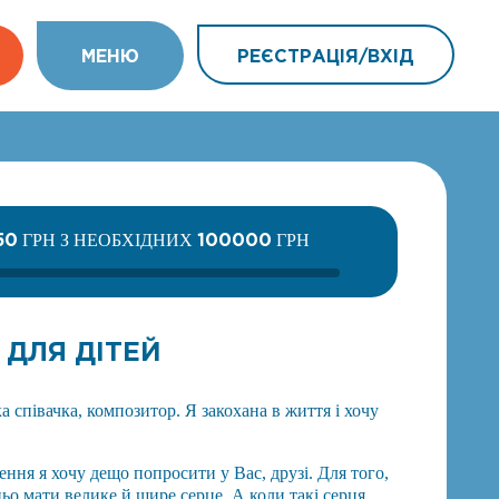
МEНЮ
РЕЄСТРАЦІЯ/ВХIД
50
100000
ГРН З НЕОБХІДНИХ
ГРН
 ДЛЯ ДІТЕЙ
а співачка, композитор. Я закохана в життя і хочу
ення я хочу дещо попросити у Вас, друзі. Для того,
ьо мати велике й щире серце. А коли такі серця