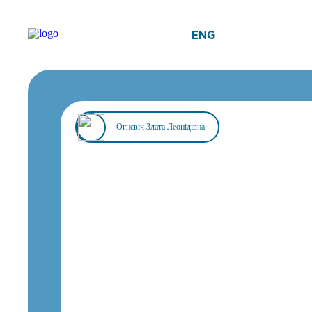
ENG
Огнєвіч Злата Леонідівна