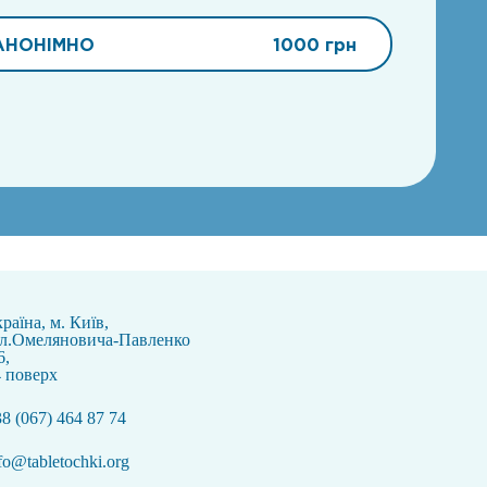
АНОНІМНО
1000 грн
раїна, м. Київ,
ул.Омеляновича-Павленко
6,
 поверх
8 (067) 464 87 74
fo@tabletochki.org