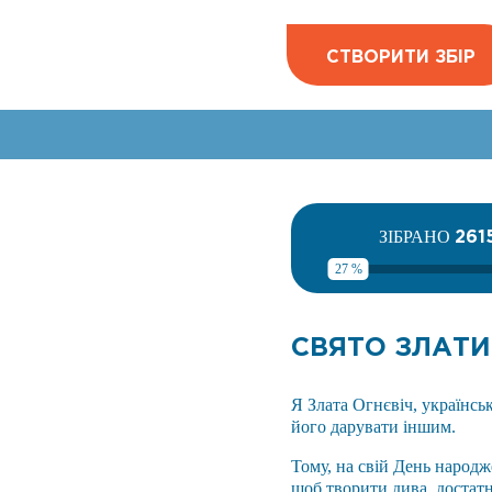
СТВОРИТИ ЗБІР
261
ЗІБРАНО
27 %
СВЯТО ЗЛАТИ
Я Злата Огнєвіч, українськ
його дарувати іншим.
Тому, на свій День народж
щоб творити дива, достатн