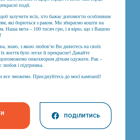
екрасні події.
щоб залучити всіх, хто бажає допомогти особливим
ям, які борються з раком. Ми збираємо кошти на
. Наша мета – 100 тисяч грн, і я вірю, що з Вашою
!
на, знаю, з якою любов‘ю Ви дивитесь на своїх
 їх життя було легке й прекрасне! Давайте
 допоможемо онкохворим діткам одужати. Рак –
ує любов і підтримка.
ми все зможемо. Приєднуйтесь до моєї кампанії!
ТИ
ПОДІЛИТИСЬ