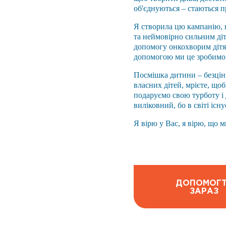
об'єднуються – стаються пр
Я створила цю кампанію, 
та неймовірно сильним діт
допомогу онкохворим дітям
допомогою ми це зробимо
Посмішка дитини – безцін
власних дітей, мрієте, щоб
подаруємо свою турботу і
виліковний, бо в світі існ
Я вірю у Вас, я вірю, що 
ДОПОМОГ
ЗАРАЗ