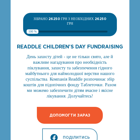
ЗІБРАНО
26250
ГРН З НЕОБХІДНИХ
26250
ГРН
100 %
READDLE CHILDREN'S DAY FUNDRAISING
День захисту дітей - це не тільки свято, але й
важливе нагадування про необхідність
піклування, захисту та забезпечення гідного
майбутнього для наймолодшої верстви нашого
суспільства. Компанія Readdle розпочинає збір
коштів для підопічних фонду Таблеточки. Разом
ми можемо забезпечити дітям вчасне і якісне
лікування. Долучайтесь!
ДОПОМОГТИ ЗАРАЗ
ПОДІЛИТИСЬ